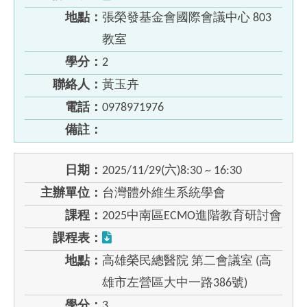
地點：
張榮發基金會國際會議中心 803
教室
學分：
2
聯絡人：
黃玉卉
電話：
0978971976
備註：
日期：
2025/11/29(六)8:30 ~ 16:30
主辦單位：
台灣體外維生系統學會
課程：
2025中南區ECMO進階教育研討會
課程表：
地點：
高雄榮民總醫院 第二會議室 (高
雄市左營區大中一路386號)
學分：
3