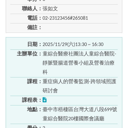
聯絡人：
張如文
電話：
02-23123456#265081
備註：
日期：
2025/11/29(六)13:30 ~ 16:30
主辦單位：
童綜合醫療社團法人童綜合醫院-
靜脈暨腸道營養小組及營養治療
科
課程：
重症病人的營養監測-跨領域照護
研討會
課程表：
地點：
臺中市梧棲區台灣大道八段699號
童綜合醫院20樓國際會議廳