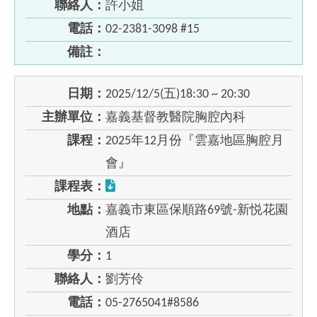
聯絡人：
許小姐
電話：
02-2381-3098 #15
備註：
日期：
2025/12/5(五)18:30 ~ 20:30
主辦單位：
嘉義基督教醫院胸腔內科
課程：
2025年12月份『雲嘉地區胸腔月
會』
課程表：
地點：
嘉義市東區保順路69號-新悦花園
酒店
學分：
1
聯絡人：
劉芳伶
電話：
05-2765041#8586