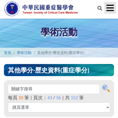
學術活動
首頁
學術活動
其他學分-歷史資料(重症學分)
其他學分-歷史資料(重症學分)
每頁
10
筆 | 頁次：
43
/
56
| 共
552
筆