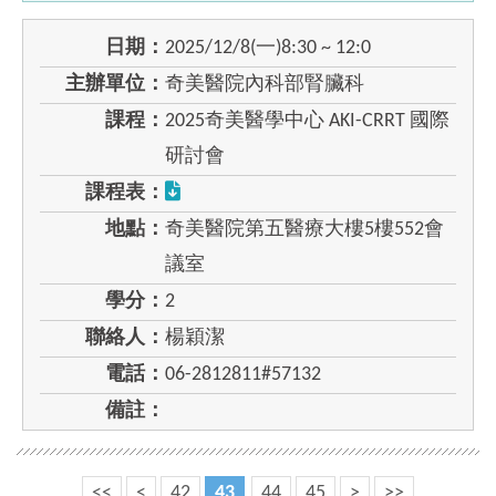
日期：
2025/12/8(一)8:30 ~ 12:0
主辦單位：
奇美醫院內科部腎臟科
課程：
2025奇美醫學中心 AKI-CRRT 國際
研討會
課程表：
地點：
奇美醫院第五醫療大樓5樓552會
議室
學分：
2
聯絡人：
楊穎潔
電話：
06-2812811#57132
備註：
<<
<
42
43
44
45
>
>>