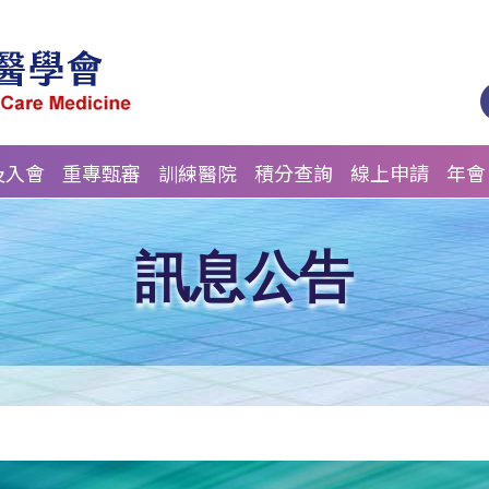
及入會
重專甄審
訓練醫院
積分查詢
線上申請
年會
訊息公告