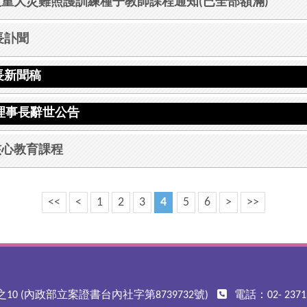
年度重大災難照護訓練種子教師課程通知(已全部額滿)
長訃聞
長新聞稿
理事長辭世公告
核心教育課程
<<
<
1
2
3
4
5
6
>
>>
10 (內政部立案證書台內社字第8739732號)
電話：02- 23713