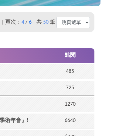
 | 頁次：
4
/
6
| 共
50
筆
點閱
485
725
1270
症聯合學術年會』!
6640