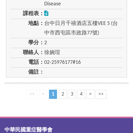
Disease
課程表：
地點：
台中日月千禧酒店五樓VEE 5 (台
中市西屯區市政路77號)
學分：
2
聯絡人：
徐婉瑄
電話：
02-25976177#16
備註：
<<
<
1
2
3
4
>
>>
中華民國重症醫學會