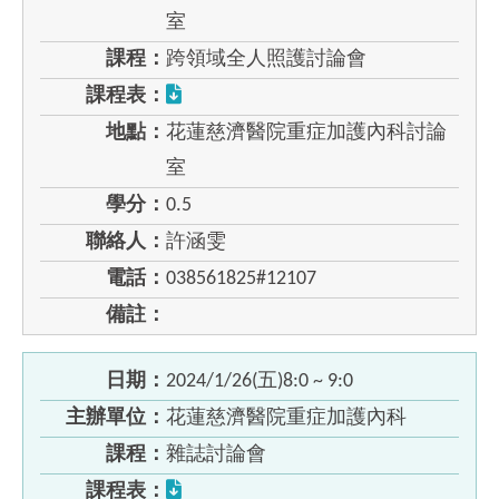
室
課程：
跨領域全人照護討論會
課程表：
地點：
花蓮慈濟醫院重症加護內科討論
室
學分：
0.5
聯絡人：
許涵雯
電話：
038561825#12107
備註：
日期：
2024/1/26(五)8:0 ~ 9:0
主辦單位：
花蓮慈濟醫院重症加護內科
課程：
雜誌討論會
課程表：