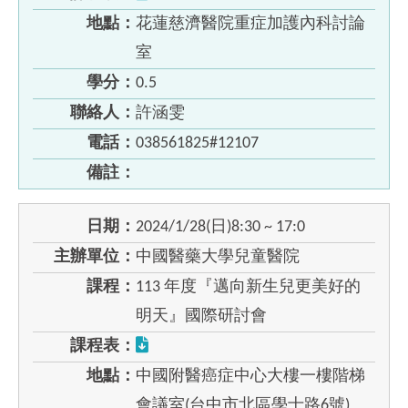
地點：
花蓮慈濟醫院重症加護內科討論
室
學分：
0.5
聯絡人：
許涵雯
電話：
038561825#12107
備註：
日期：
2024/1/28(日)8:30 ~ 17:0
主辦單位：
中國醫藥大學兒童醫院
課程：
113 年度『邁向新生兒更美好的
明天』國際研討會
課程表：
地點：
中國附醫癌症中心大樓一樓階梯
會議室(台中市北區學士路6號)