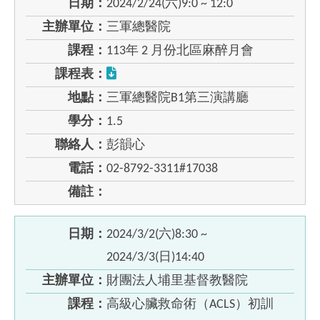
日期：
2024/2/24(六)9:0 ~ 12:0
主辦單位：
三軍總醫院
課程：
113年 2 月份北區麻醉月會
課程表：
地點：
三軍總醫院B1第三演講廳
學分：
1.5
聯絡人：
彭韻心
電話：
02-8792-3311#17038
備註：
日期：
2024/3/2(六)8:30 ~
2024/3/3(日)14:40
主辦單位：
財團法人埔里基督教醫院
課程：
高級心臟救命術（ACLS）初訓