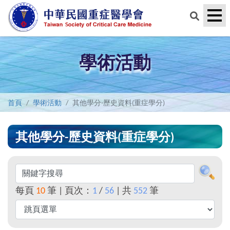
學術活動
首頁
學術活動
其他學分-歷史資料(重症學分)
其他學分-歷史資料(重症學分)
每頁
10
筆 | 頁次：
1
/
56
| 共
552
筆