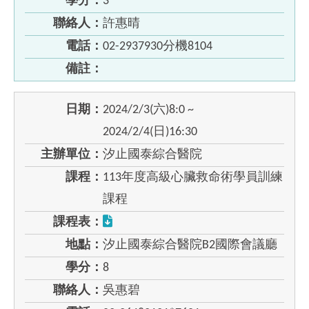
學分：
3
聯絡人：
許惠晴
電話：
02-2937930分機8104
備註：
日期：
2024/2/3(六)8:0 ~
2024/2/4(日)16:30
主辦單位：
汐止國泰綜合醫院
課程：
113年度高級心臟救命術學員訓練
課程
課程表：
地點：
汐止國泰綜合醫院B2國際會議廳
學分：
8
聯絡人：
吳惠碧