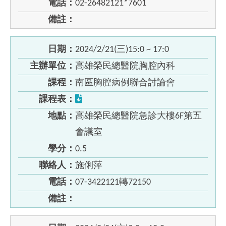
電話：
02-26482121*7601
備註：
日期：
2024/2/21(三)15:0 ~ 17:0
主辦單位：
高雄榮民總醫院胸腔內科
課程：
南區胸腔病例聯合討論會
課程表：
地點：
高雄榮民總醫院急診大樓6F第五
會議室
學分：
0.5
聯絡人：
施俐萍
電話：
07-3422121轉72150
備註：