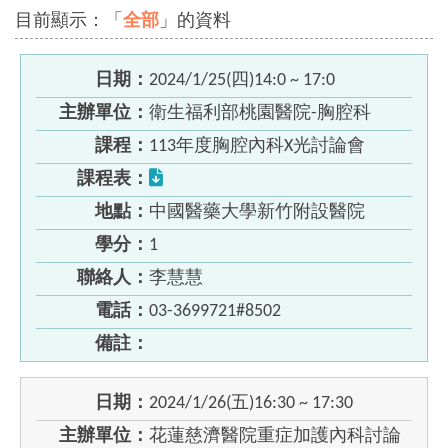
目前顯示：「
全部
」的資料
日期：
2024/1/25(四)14:0 ~ 17:0
主辦單位：
衛生福利部桃園醫院-胸腔科
課程：
113年度胸腔內科X光討論會
課程表：
地點：
中國醫藥大學新竹附設醫院
學分：
1
聯絡人：
李慧慧
電話：
03-3699721#8502
備註：
日期：
2024/1/26(五)16:30 ~ 17:30
主辦單位：
花蓮慈濟醫院重症加護內科討論